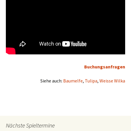
Buchungsanfragen
Siehe auch:
Baumelfe
,
Tulipa
,
Weisse Wilka
Nächste Spieltermine