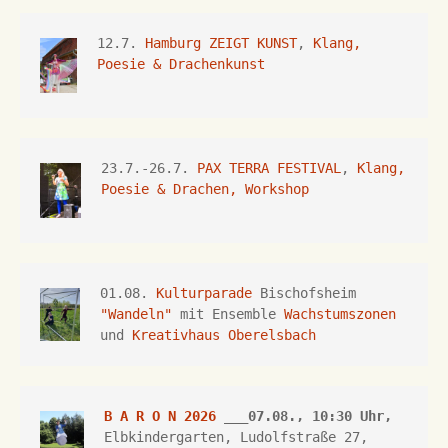
12.7. 
Hamburg ZEIGT KUNST
, 
Klang, 
Poesie & Drachenkunst
23.7.-26.7.
 PAX TERRA FESTIVAL
, 
Klang, 
Poesie & Drachen, Workshop
01.08. 
Kulturparade
 Bischofsheim 
"Wandeln"
 mit Ensemble 
Wachstumszonen
und 
Kreativhaus Oberelsbach
B A R O N 2026
 ___07.08., 10:30 Uhr,
Elbkindergarten, Ludolfstraße 27, 