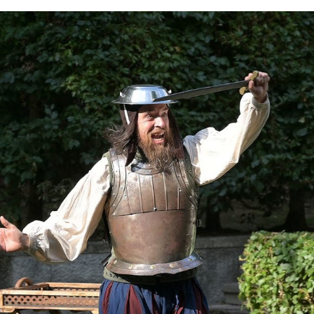
ersions
ude
 Musik,