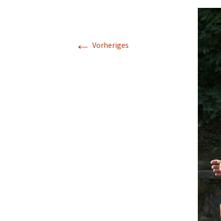
V
Ode an die Fre
Kreativhaus Oberelsbach
Poesie, Kunst,
←
Seminare
Vorheriges