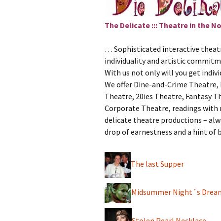
V
Ode an die Fre
Kreativhaus Oberelsbach
The Delicate ::: Theatre in the N
Poesie, Kunst,
Seminare
… Sophisticated interactive theatr
individuality and artistic commitm
With us not only will you get indivi
We offer Dine-and-Crime Theatre,
Theatre, 20ies Theatre, Fantasy Th
Corporate Theatre, readings with m
delicate theatre productions – alwa
drop of earnestness and a hint of 
The last Supper
Midsummer Night´s Drea
Stolen Pearl Necklace