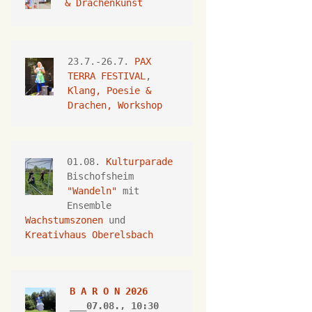
& Drachenkunst
23.7.-26.7.
 PAX 
TERRA FESTIVAL
, 
Klang, Poesie & 
Drachen, Workshop
01.08. 
Kulturparade
Bischofsheim 
"Wandeln"
 mit 
Ensemble 
Wachstumszonen
 und 
Kreativhaus Oberelsbach
B A R O N 2026
___07.08., 10:30 