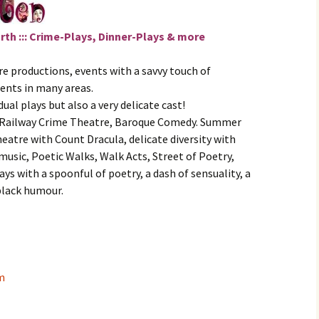
ersions
ude
orth ::: Crime-Plays, Dinner-Plays & more
 Musik,
e productions, events with a savvy touch of
ents in many areas.
dual plays but also a very delicate cast!
 Railway Crime Theatre, Baroque Comedy. Summer
eatre with Count Dracula, delicate diversity with
usic, Poetic Walks, Walk Acts, Street of Poetry,
ys with a spoonful of poetry, a dash of sensuality, a
black humour.
m