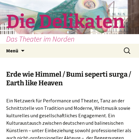
Zum
Inhalt
Die Delikaten
springen
Das Theater im Norden
Suchen
Menü
nach:
Erde wie Himmel / Bumi seperti surga /
Earth like Heaven
Ein Netzwerk für Performance und Theater, Tanz an der
Schnittstelle von Tradition und Moderne, Weltmusik sowie
kulturelles und gesellschaftliches Engagement. Ein
Kulturaustausch zwischen deutschen und balinesischen
Künstlern – unter Einbeziehung sowohl professioneller als
auch nicht-professioneller Akteure –, der Begegnungen