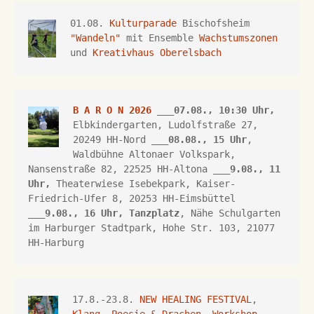
01.08. 
Kulturparade
 Bischofsheim 
"Wandeln"
 mit Ensemble 
Wachstumszonen
und 
Kreativhaus Oberelsbach
B A R O N 2026
 ___07.08., 10:30 Uhr,
Elbkindergarten, Ludolfstraße 27, 
20249 HH-Nord ___
08.08., 15 Uhr
, 
Waldbühne Altonaer Volkspark, 
Nansenstraße 82, 22525 HH-Altona
 ___
9.08., 11 
Uhr,
Theaterwiese Isebekpark, 
Kaiser-
Friedrich-Ufer 8, 
20253 HH
-Eimsbüttel 
___
9.08., 16 Uhr, 
Tanzplatz
, Nähe Schulgarten 
im Harburger Stadtpark, Hohe Str. 103, 21077 
HH-Harburg
17.8.-23.8. 
NEW HEALING FESTIVAL
, 
Klang, Poesie & Drachen, Workshop