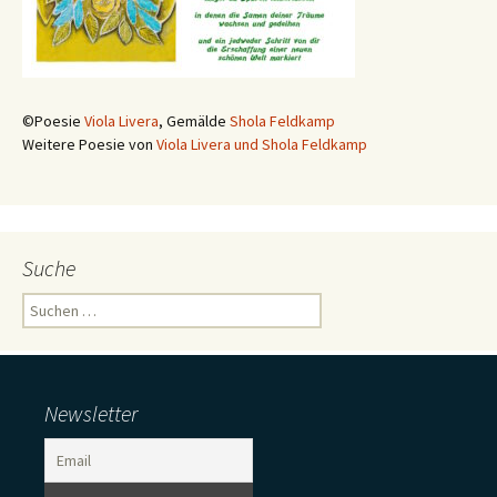
©Poesie
Viola Livera
, Gemälde
Shola Feldkamp
Weitere Poesie von
Viola Livera und Shola Feldkamp
Suche
Suchen
nach:
Newsletter