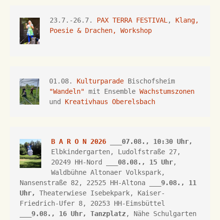
23.7.-26.7.
 PAX TERRA FESTIVAL
, 
Klang, 
Poesie & Drachen, Workshop
01.08. 
Kulturparade
 Bischofsheim 
"Wandeln"
 mit Ensemble 
Wachstumszonen
und 
Kreativhaus Oberelsbach
B A R O N 2026
 ___07.08., 10:30 Uhr,
Elbkindergarten, Ludolfstraße 27, 
20249 HH-Nord ___
08.08., 15 Uhr
, 
Waldbühne Altonaer Volkspark, 
Nansenstraße 82, 22525 HH-Altona
 ___
9.08., 11 
Uhr,
Theaterwiese Isebekpark, 
Kaiser-
Friedrich-Ufer 8, 
20253 HH
-Eimsbüttel 
___
9.08., 16 Uhr, 
Tanzplatz
, Nähe Schulgarten 