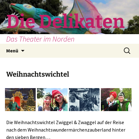
Zum
Inhalt
Die Delikaten
springen
Das Theater im Norden
Suchen
Menü
nach:
Weihnachtswichtel
Die Weihnachtswichtel Zwiggel & Zwaggel auf der Reise
nach dem Weihnachtswundermärchenzauberland hinter
den sieben Bergen…