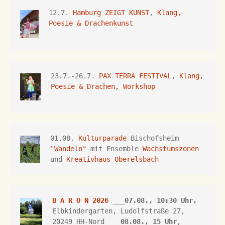
12.7. 
Hamburg ZEIGT KUNST
, 
Klang, 
Poesie & Drachenkunst
23.7.-26.7.
 PAX TERRA FESTIVAL
, 
Klang, 
Poesie & Drachen, Workshop
01.08. 
Kulturparade
 Bischofsheim 
"Wandeln"
 mit Ensemble 
Wachstumszonen
und 
Kreativhaus Oberelsbach
B A R O N 2026
 ___07.08., 10:30 Uhr,
Elbkindergarten, Ludolfstraße 27, 
20249 HH-Nord ___
08.08., 15 Uhr
, 