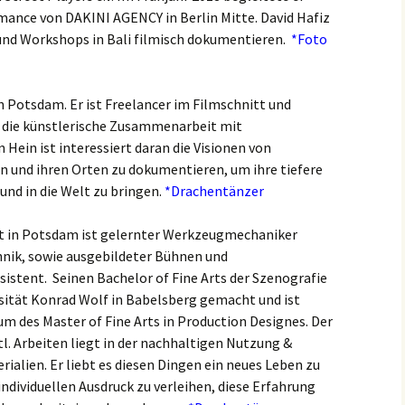
mance von DAKINI AGENCY in Berlin Mitte. David Hafiz
und Workshops in Bali filmisch dokumentieren.
*Foto
n Potsdam. Er ist Freelancer im Filmschnitt und
t die künstlerische Zusammenarbeit mit
 Hein ist interessiert daran die Visionen von
 und ihren Orten zu dokumentieren, um ihre tiefere
und in die Welt zu bringen.
*Drachentänzer
t in Potsdam ist gelernter Werkzeugmechaniker
ik, sowie ausgebildeter Bühnen und
istent. Seinen Bachelor of Fine Arts der Szenografie
rsität Konrad Wolf in Babelsberg gemacht und ist
um des Master of Fine Arts in Production Designes. Der
l. Arbeiten liegt in der nachhaltigen Nutzung &
ialien. Er liebt es diesen Dingen ein neues Leben zu
ndividuellen Ausdruck zu verleihen, diese Erfahrung