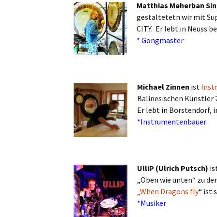
Matthias Meherban Si
gestaltetetn wir mit Sup
CITY. Er lebt in Neuss be
* Gongmaster
.
.
Michael Zinnen
ist
Inst
Balinesischen Künstler 
Er lebt in Borstendorf, 
*Instrumentenbauer
.
UlliP (Ulrich Putsch)
is
„Oben wie unten“ zu de
„
When Dragons fly
“ ist
*Musiker