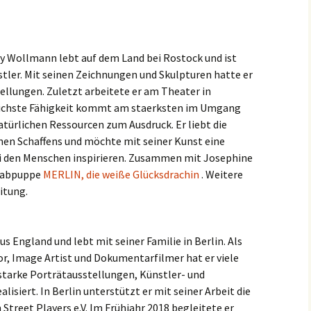
ersions
ude
 Musik,
 Wollmann lebt auf dem Land bei Rostock und ist
tler. Mit seinen Zeichnungen und Skulpturen hatte er
llungen. Zuletzt arbeitete er am Theater in
lichste Fähigkeit kommt am staerksten im Umgang
türlichen Ressourcen zum Ausdruck. Er liebt die
chen Schaffens und möchte mit seiner Kunst eine
i den Menschen inspirieren. Zusammen mit Josephine
stabpuppe
MERLIN, die weiße Glücksdrachin
. Weitere
itung.
 England und lebt mit seiner Familie in Berlin. Als
or, Image Artist und Dokumentarfilmer hat er viele
starke Porträtausstellungen, Künstler- und
isiert. In Berlin unterstützt er mit seiner Arbeit die
Street Players e.V. Im Frühjahr 2018 begleitete er