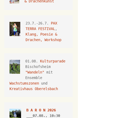
& Drachenkunst
23.7.-26.7.
 PAX 
TERRA FESTIVAL
, 
Klang, Poesie & 
Drachen, Workshop
01.08. 
Kulturparade
Bischofsheim 
"Wandeln"
 mit 
Ensemble 
Wachstumszonen
 und 
Kreativhaus Oberelsbach
B A R O N 2026
___07.08., 10:30 