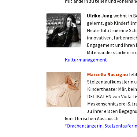
mit andern zu teilen und voneinan
Ulrike Jung
wohnt in B
gelernt, gab Kinderfilm
Heute führt sie eine Sc
innovativen, farbenreic
Engagement und ihren E
Miteinander stärken in 
Kulturmanagement
Marcella Ruscigno
lebt
Stelzenlaufkünstlerin 
Kindertheater Mär, bei
DELIKATEN von Viola Liv
Maskenschnitzerei & tra
zu ihrer ersten Begegnu
künstlerischen Austausch.
*Drachentänzerin, Stelzenläuferi