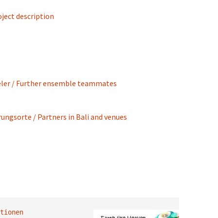
oject description
ler /
Further ensemble teammates
hrungsorte /
Partners in Bali and venues
tionen