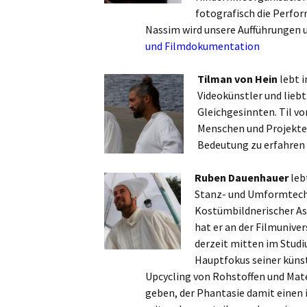
fotografisch die Perfor
Nassim wird unsere Aufführungen 
und Filmdokumentation
Tilman von Hein
lebt i
Videokünstler und lieb
Gleichgesinnten. Til von
Menschen und Projekten
Bedeutung zu erfahren 
.
Ruben Dauenhauer
leb
Stanz- und Umformtechn
Kostümbildnerischer Ass
hat er an der Filmunive
derzeit mitten im Studi
Hauptfokus seiner künst
Upcycling von Rohstoffen und Mater
geben, der Phantasie damit einen i