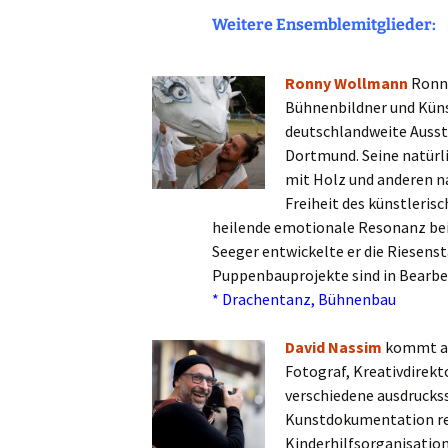
V
Weitere Ensemblemitglieder:
Ode an die Fre
Kreativhaus Oberelsbach
Poesie, Kunst,
Ronny Wollmann
Ronny
Seminare
Bühnenbildner und Küns
deutschlandweite Ausste
Dortmund. Seine natür
mit Holz und anderen na
Freiheit des künstleris
heilende emotionale Resonanz be
Seeger entwickelte er die Riesen
Puppenbauprojekte sind in Bearbe
* Drachentanz, Bühnenbau
David Nassim
kommt aus
Fotograf, Kreativdirekt
verschiedene ausdrucks
Kunstdokumentation real
Kinderhilfsorganisation 