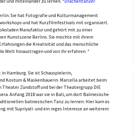
der und miteinander zu lernen.
*Drachentänzer
erlin. Sie hat Fotografie und Kulturmanagement
workshops und hat Kurzfilmfestivals mit organisiert.
hokoladen Manufaktur und gehört mit zu einer
hen Kunstszene Berlins. Sie möchte mit ihrem
rfahrungen die Kreativität und das menschliche
die Welt hinaustragen und von ihr erfahren.
*
 in Hamburg. Sie ist Schauspielerin,
und Kostüm & Maskenbauerin. Marcella arbeitet beim
m Theater Zündstoff und bei der Theatergrupp DIE
era. Anfang 2018 war sie in Bali, um dort Balinesische
ditionellen balinesischen Tanz zu lernen. Hier kam es
ng mit Supriyati und ein reges Interesse an weiterem
n