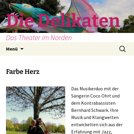
Zum
Inhalt
Die Delikaten
springen
Das Theater im Norden
Suchen
Menü
nach:
Farbe Herz
Das Musikerduo mit der
Sängerin Coco Ohrt und
dem Kontrabassisten
Bernhard Schwark. Ihre
Musik und Klangwelten
entwickelten sich aus der
Erfahrung mit Jazz,