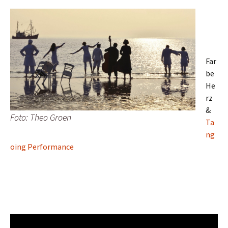
Far
be
He
rz
&
Foto: Theo Groen
Ta
ng
oing Performance