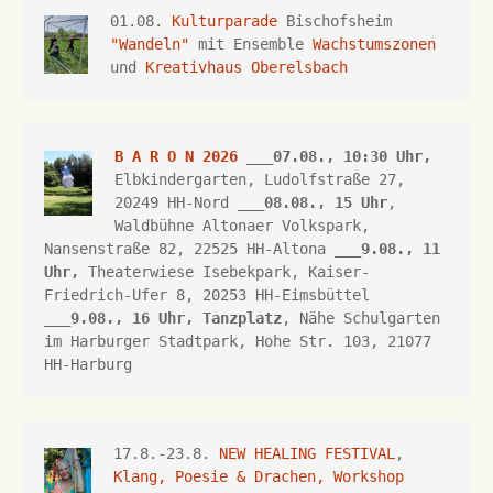
01.08. 
Kulturparade
 Bischofsheim 
"Wandeln"
 mit Ensemble 
Wachstumszonen
und 
Kreativhaus Oberelsbach
B A R O N 2026
 ___07.08., 10:30 Uhr,
Elbkindergarten, Ludolfstraße 27, 
20249 HH-Nord ___
08.08., 15 Uhr
, 
Waldbühne Altonaer Volkspark, 
Nansenstraße 82, 22525 HH-Altona
 ___
9.08., 11 
Uhr,
Theaterwiese Isebekpark, 
Kaiser-
Friedrich-Ufer 8, 
20253 HH
-Eimsbüttel 
___
9.08., 16 Uhr, 
Tanzplatz
, Nähe Schulgarten 
im Harburger Stadtpark, Hohe Str. 103, 21077 
HH-Harburg
17.8.-23.8. 
NEW HEALING FESTIVAL
, 
Klang, Poesie & Drachen, Workshop