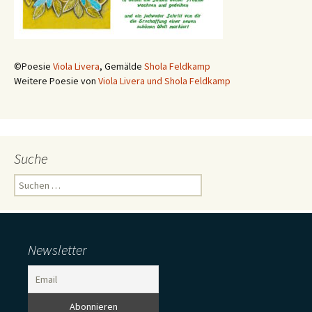
©Poesie
Viola Livera
, Gemälde
Shola Feldkamp
Weitere Poesie von
Viola Livera und Shola Feldkamp
Suche
Suchen
nach:
Newsletter