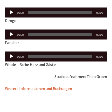
Audio-
00:00
00:00
Player
Dimgo
Audio-
00:00
00:00
Player
Panther
Audio-
00:00
00:00
Player
Whole – Farbe Herz und Gäste
Studioaufnahmen: Theo Groen
Weitere Informationen und Buchungen