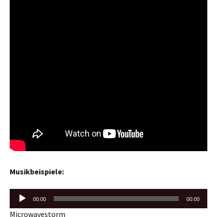
Musikbeispiele:
Audio-
00:00
00:00
Player
Microwavestorm