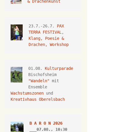
& Drachenkunst
23.7.-26.7.
 PAX 
TERRA FESTIVAL
, 
Klang, Poesie & 
Drachen, Workshop
01.08. 
Kulturparade
Bischofsheim 
"Wandeln"
 mit 
Ensemble 
Wachstumszonen
 und 
Kreativhaus Oberelsbach
B A R O N 2026
___07.08., 10:30 