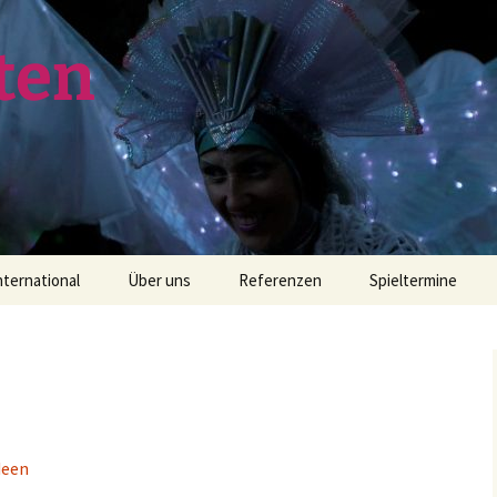
ten
nternational
Über uns
Referenzen
Spieltermine
esie / Rue
rde wie Himmel / Bumi
Krimi-Dinner-Theater
Street of
eperti surga / Earth like
eaven
20er-Jahre-Dinner
ie / Shop
trasse der Poesie / Rue
e la Poésie / Street of
Barock
oetry
deen
sie
Comedians/Walkacts
ntertainment English