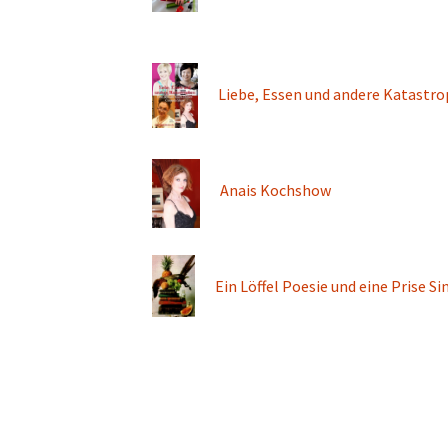
V
.
Ode an die Fre
Kreativhaus Oberelsbach
Poesie, Kunst,
Seminare
Liebe, Essen und andere Katastr
Anais Kochshow
Ein Löffel Poesie und eine Prise Si