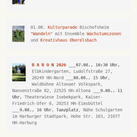
01.08. 
Kulturparade
 Bischofsheim 
"Wandeln"
 mit Ensemble 
Wachstumszonen
und 
Kreativhaus Oberelsbach
B A R O N 2026
 ___07.08., 10:30 Uhr,
Elbkindergarten, Ludolfstraße 27, 
20249 HH-Nord ___
08.08., 15 Uhr
, 
Waldbühne Altonaer Volkspark, 
Nansenstraße 82, 22525 HH-Altona
 ___
9.08., 11 
Uhr,
Theaterwiese Isebekpark, 
Kaiser-
Friedrich-Ufer 8, 
20253 HH
-Eimsbüttel 
___
9.08., 16 Uhr, 
Tanzplatz
, Nähe Schulgarten 
im Harburger Stadtpark, Hohe Str. 103, 21077 
HH-Harburg