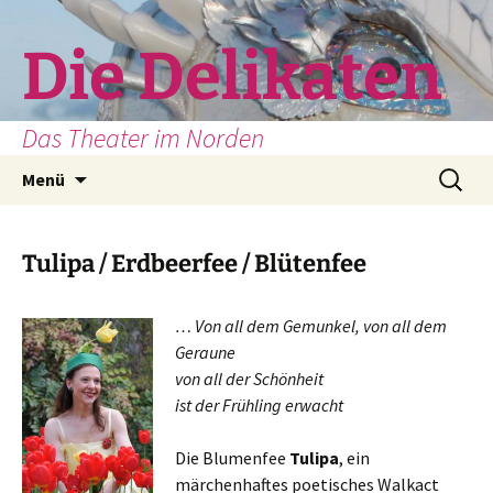
Zum
Inhalt
Die Delikaten
springen
Das Theater im Norden
Suchen
Menü
nach:
Tulipa / Erdbeerfee / Blütenfee
… Von all dem Gemunkel, von all dem
Geraune
von all der Schönheit
ist der Frühling erwacht
Die Blumenfee
Tulipa
, ein
märchenhaftes poetisches Walkact