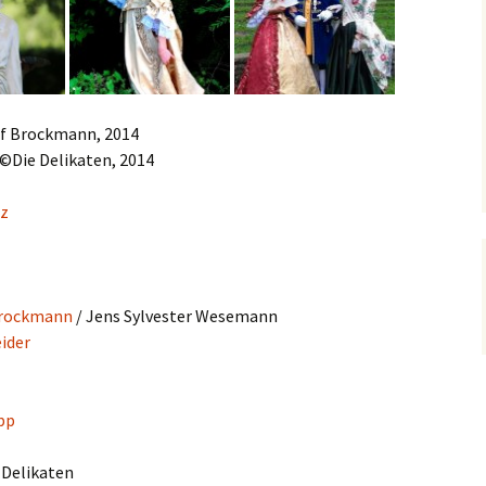
lf Brockmann, 2014
©Die Delikaten, 2014
lz
Brockmann
/ Jens Sylvester Wesemann
ider
pp
 Delikaten