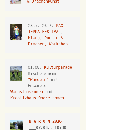
& Drachenkunst
23.7.-26.7.
 PAX 
TERRA FESTIVAL
, 
Klang, Poesie & 
Drachen, Workshop
01.08. 
Kulturparade
Bischofsheim 
"Wandeln"
 mit 
Ensemble 
Wachstumszonen
 und 
Kreativhaus Oberelsbach
B A R O N 2026
___07.08., 10:30 