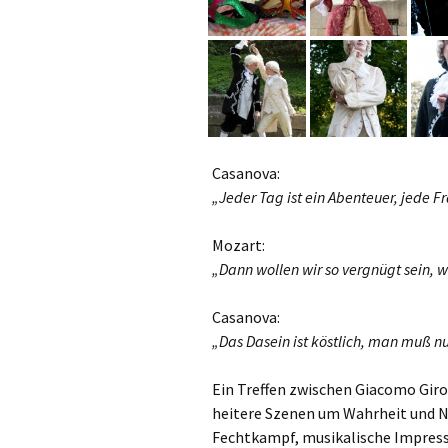
V
Ode an die Fre
Kreativhaus Oberelsbach
Poesie, Kunst,
Seminare
Casanova:
„Jeder Tag ist ein Abenteuer, jede F
Mozart:
„Dann wollen wir so vergnügt sein, w
Casanova:
„Das Dasein ist köstlich, man muß n
Ein Treffen zwischen Giacomo Gi
heitere Szenen um Wahrheit und N
Fechtkampf, musikalische Impress