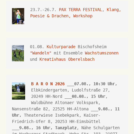
23.7.-26.7.
 PAX TERRA FESTIVAL
, 
Klang, 
Poesie & Drachen, Workshop
01.08. 
Kulturparade
 Bischofsheim 
"Wandeln"
 mit Ensemble 
Wachstumszonen
und 
Kreativhaus Oberelsbach
B A R O N 2026
 ___07.08., 10:30 Uhr,
Elbkindergarten, Ludolfstraße 27, 
20249 HH-Nord ___
08.08., 15 Uhr
, 
Waldbühne Altonaer Volkspark, 
Nansenstraße 82, 22525 HH-Altona
 ___
9.08., 11 
Uhr,
Theaterwiese Isebekpark, 
Kaiser-
Friedrich-Ufer 8, 
20253 HH
-Eimsbüttel 
___
9.08., 16 Uhr, 
Tanzplatz
, Nähe Schulgarten 
im Harburger Stadtpark, Hohe Str. 103, 21077 