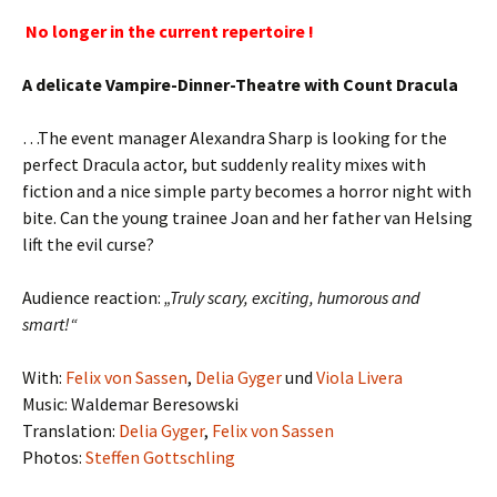
No longer in the current repertoire !
A delicate Vampire-Dinner-Theatre with Count Dracula
…The event manager Alexandra Sharp is looking for the
perfect Dracula actor, but suddenly reality mixes with
fiction and a nice simple party becomes a horror night with
bite. Can the young trainee Joan and her father van Helsing
lift the evil curse?
Audience reaction:
„Truly scary, exciting, humorous and
smart!“
With:
Felix von Sassen
,
Delia Gyger
und
Viola Livera
Music: Waldemar Beresowski
Translation:
Delia Gyger
,
Felix von Sassen
Photos:
Steffen Gottschling