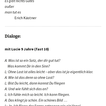
Es gibt nichts Gutes
außer
man tut es
……..
Erich Kästner
Dialoge:
mit Lucie 9 Jahre (fast 10)
A: Was ist so ein Satz, der dir gut tut?
Was kommt Dir in den Sinn?
L: Ohne Last ist alles leicht – aber das ist ja eigentlich klar.
A: Wie ist das denn so ohne Last?
L: Bist Du leicht, dann kannst Du fliegen
A: Und wie fühlt sich das an?
L: Ich fühle mich so leicht. Ich kann fliegen.
A: Das klingt ja schön. Ein schönes Bild …
L: Ja. Ich fliege der Sonne entgegen wie ein Vogel.