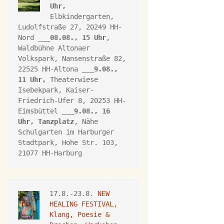
Uhr,
Elbkindergarten, 
Ludolfstraße 27, 20249 HH-
Nord ___
08.08., 15 Uhr
, 
Waldbühne Altonaer 
Volkspark, 
Nansenstraße 82, 
22525 HH-Altona
 ___
9.08., 
11 Uhr,
Theaterwiese 
Isebekpark, 
Kaiser-
Friedrich-Ufer 8, 
20253 HH
-
Eimsbüttel ___
9.08., 16 
Uhr, 
Tanzplatz
, Nähe 
Schulgarten im Harburger 
Stadtpark, Hohe Str. 103, 
21077 HH-Harburg
17.8.-23.8. 
NEW 
HEALING FESTIVAL
, 
Klang, Poesie & 