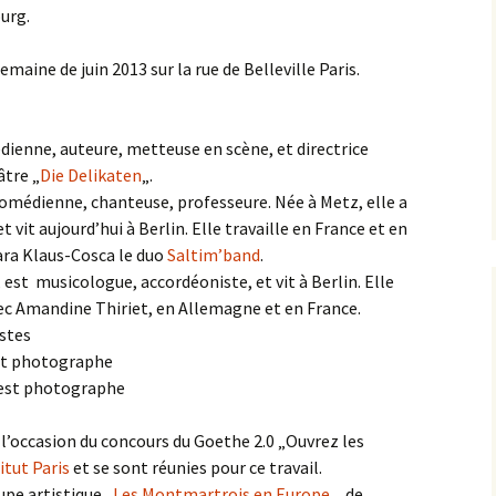
urg.
emaine de juin 2013 sur la rue de Belleville Paris.
dienne, auteure, metteuse en scène, et directrice
âtre „
Die Delikaten
„.
 comédienne, chanteuse, professeure. Née à Metz, elle a
 vit aujourd’hui à Berlin. Elle travaille en France et en
ara Klaus-Cosca le duo
Saltim’band
.
 est musicologue, accordéoniste, et vit à Berlin. Elle
vec Amandine Thiriet, en Allemagne et en France.
astes
st photographe
 est photographe
 l’occasion du concours du Goethe 2.0 „Ouvrez les
itut Paris
et se sont réunies pour ce travail.
pe artistique „
Les Montmartrois en Europe
„, de