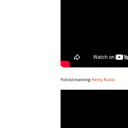
Fotostreaming
Heinz Kunis
: