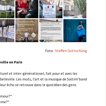
ersions
ude
 Musik,
Foto :
Steffen Gottschling
ville en Paris
turel et inter-générationel, fait pour et avec les
Belleville. Les mots, l’art et la musique de Saltim’band
 leur écho se retrouve dans le quotidien des gens.
’amour?“
oème?“