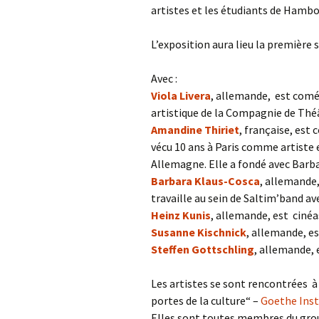
artistes et les étudiants de Hambo
L’exposition aura lieu la première s
Avec :
Viola Livera
, allemande, est comé
artistique de la Compagnie de Thé
Amandine Thiriet
, française, est
vécu 10 ans à Paris comme artiste et
Allemagne. Elle a fondé avec Barb
Barbara Klaus-Cosca
, allemande,
travaille au sein de Saltim’band a
Heinz Kunis
, allemande, est ciné
Susanne Kischnick
, allemande, e
Steffen Gottschling
, allemande,
Les artistes se sont rencontrées à
portes de la culture“ –
Goethe Inst
Elles sont toutes membres du grou