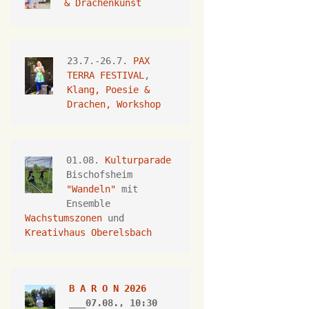
& Drachenkunst
23.7.-26.7.
 PAX 
TERRA FESTIVAL
, 
Klang, Poesie & 
Drachen, Workshop
01.08. 
Kulturparade
Bischofsheim 
"Wandeln"
 mit 
Ensemble 
Wachstumszonen
 und 
Kreativhaus Oberelsbach
B A R O N 2026
___07.08., 10:30 