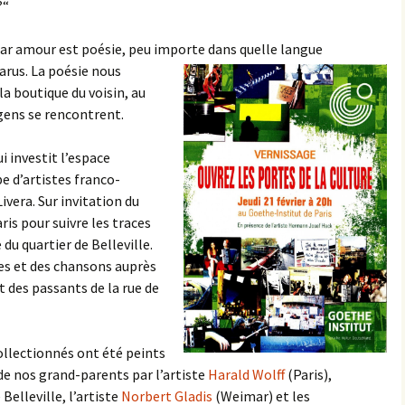
?“
 par amour est poésie, peu importe dans quelle langue
arus. La poésie nous
la boutique du voisin, au
 gens se rencontrent.
i investit l’espace
pe d’artistes franco-
ivera. Sur invitation du
ris pour suivre les traces
 du quartier de Belleville.
es et des chansons auprès
 des passants de la rue de
llectionnés ont été peints
e de nos grand-parents par l’artiste
Harald Wolff
(Paris),
 Belleville, l’artiste
Norbert Gladis
(Weimar) et les