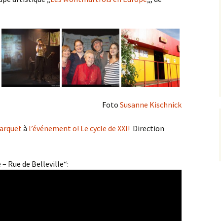
Foto
Susanne Kischnick
Parquet
à
l’événement o! Le cycle de XXI!
Direction
– Rue de Belleville“: