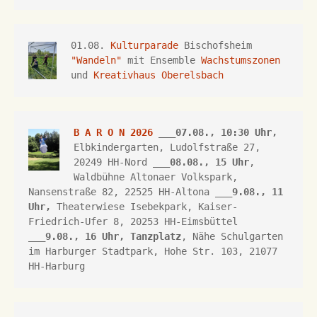
01.08. 
Kulturparade
 Bischofsheim 
"Wandeln"
 mit Ensemble 
Wachstumszonen
und 
Kreativhaus Oberelsbach
B A R O N 2026
 ___07.08., 10:30 Uhr,
Elbkindergarten, Ludolfstraße 27, 
20249 HH-Nord ___
08.08., 15 Uhr
, 
Waldbühne Altonaer Volkspark, 
Nansenstraße 82, 22525 HH-Altona
 ___
9.08., 11 
Uhr,
Theaterwiese Isebekpark, 
Kaiser-
Friedrich-Ufer 8, 
20253 HH
-Eimsbüttel 
___
9.08., 16 Uhr, 
Tanzplatz
, Nähe Schulgarten 
im Harburger Stadtpark, Hohe Str. 103, 21077 
HH-Harburg