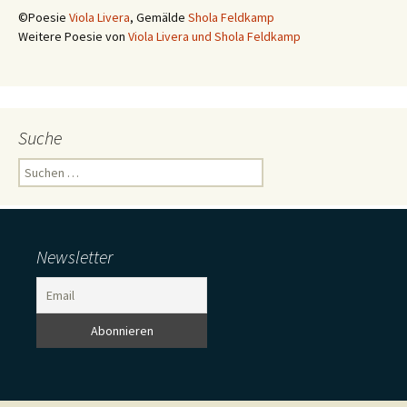
©Poesie
Viola Livera
, Gemälde
Shola Feldkamp
Weitere Poesie von
Viola Livera und Shola Feldkamp
Suche
Suchen
nach:
Newsletter