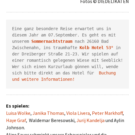
Fotos © DIEDELIKATEN
Eine ganz besondere Reise erwartet uns in 
diesem Jahr am 07.September. Es geht es mit 
unserem 
Sommernachtstraum
nach 26160 Bad 
Zwischenahn, ins traumhafte 
Kolb Hotel
53°
 in 
der Dreiberger Straße 21-23. Wir spielen auf 
einer romantisch gelegenen Wiese mit Seeblick! 
Wer sich einen Kurzurlaub gönnen will, wende 
sich bitte direkt an das Hotel für  
Buchung  
und weitere Informationen!
Es spielen:
Luisa Wolke
,
Janika Thomas
,
Viola Livera
,
Peter Markhoff
,
Haye Graf
, Waldemar Beresowski,
Jurij Kandelja
und Aylin
Johnson.
Aline Sauer schminkt unsere Schauspieler und die