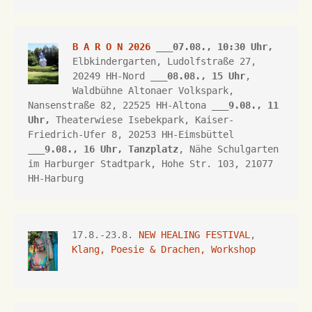
B A R O N 2026
 ___07.08., 10:30 Uhr,
Elbkindergarten, Ludolfstraße 27, 
20249 HH-Nord ___
08.08., 15 Uhr
, 
Waldbühne Altonaer Volkspark, 
Nansenstraße 82, 22525 HH-Altona
 ___
9.08., 11 
Uhr,
Theaterwiese Isebekpark, 
Kaiser-
Friedrich-Ufer 8, 
20253 HH
-Eimsbüttel 
___
9.08., 16 Uhr, 
Tanzplatz
, Nähe Schulgarten 
im Harburger Stadtpark, Hohe Str. 103, 21077 
HH-Harburg
17.8.-23.8. 
NEW HEALING FESTIVAL
, 
Klang, Poesie & Drachen, Workshop