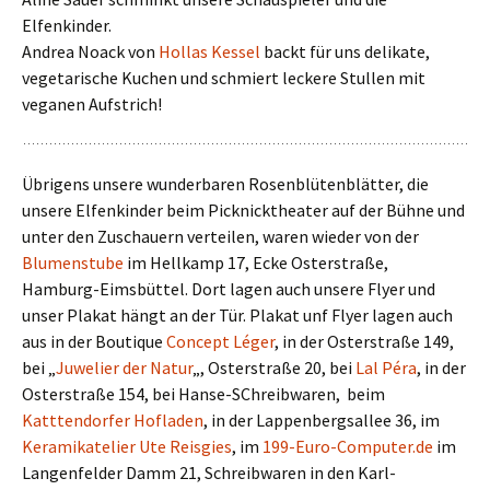
Elfenkinder.
Andrea Noack von
Hollas Kessel
backt für uns delikate,
vegetarische Kuchen und schmiert leckere Stullen mit
veganen Aufstrich!
Übrigens unsere wunderbaren Rosenblütenblätter, die
unsere Elfenkinder beim Picknicktheater auf der Bühne und
unter den Zuschauern verteilen, waren wieder von der
Blumenstube
im Hellkamp 17, Ecke Osterstraße,
Hamburg-Eimsbüttel. Dort lagen auch unsere Flyer und
unser Plakat hängt an der Tür. Plakat unf Flyer lagen auch
aus in der Boutique
Concept Léger
, in der Osterstraße 149,
bei „
Juwelier der Natur
„, Osterstraße 20, bei
Lal Péra
, in der
Osterstraße 154, bei Hanse-SChreibwaren, beim
Katttendorfer Hofladen
, in der Lappenbergsallee 36, im
Keramikatelier Ute Reisgies
, im
199-Euro-Computer.de
im
Langenfelder Damm 21, Schreibwaren in den Karl-