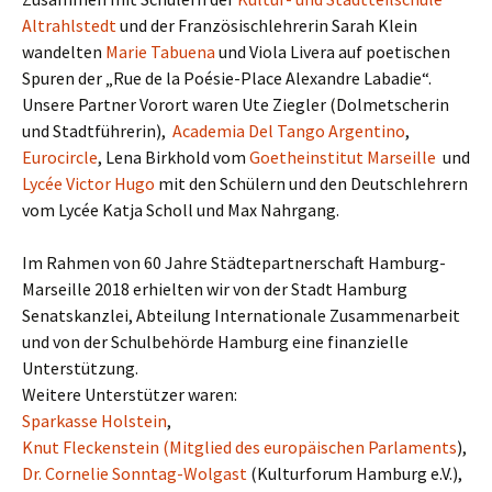
Altrahlstedt
und der Französischlehrerin Sarah Klein
wandelten
Marie Tabuena
und Viola Livera auf poetischen
Spuren der „Rue de la Poésie-Place Alexandre Labadie“.
Unsere Partner Vorort waren Ute Ziegler (Dolmetscherin
und Stadtführerin),
Academia Del Tango Argentino
,
Eurocircle
, Lena Birkhold vom
Goetheinstitut Marseille
und
Lycée Victor Hugo
mit den Schülern und den Deutschlehrern
vom Lycée Katja Scholl und Max Nahrgang.
Im Rahmen von 60 Jahre Städtepartnerschaft Hamburg-
Marseille 2018 erhielten wir von der Stadt Hamburg
Senatskanzlei, Abteilung Internationale Zusammenarbeit
und von der Schulbehörde Hamburg eine finanzielle
Unterstützung.
Weitere Unterstützer waren:
Sparkasse Holstein
,
Knut Fleckenstein (Mitglied des europäischen Parlaments
),
Dr. Cornelie Sonntag-Wolgast
(Kulturforum Hamburg e.V.),