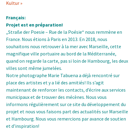
Kultur »
Français:
Projet est en préparation
!
„Straße der Poesie – Rue de la Poésie“ nous remmène en
France. Nous étions à
Paris
en 2013. En 2018, nous
souhaitons nous retrouver à la mer avec
Marseille
, cette
magnifique ville portuaire au bord de la Méditerranée,
quand on regarde la carte, pas si loin de Hambourg, les deux
villes sont même jumelées.
Notre photographe
Marie Tabuena
a déjà rencontré sur
place des artistes et y a lié des amitiés! Ils s’agit
maintenant de renforcer les contacts, d’écrire aux services
municipaux et de trouver des mécènes. Nous vous
informons régulièrement sur ce site du développement du
projet et nous vous faisons part des actualités sur Marseille
et Hambourg. Nous vous remercions par avance de soutien
et d’inspiration!