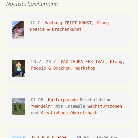
Nächste Spieltermine
12.7. 
Hamburg ZEIGT KUNST
, 
Klang, 
Poesie & Drachenkunst
23.7.-26.7.
 PAX TERRA FESTIVAL
, 
Klang, 
Poesie & Drachen, Workshop
01.08. 
Kulturparade
 Bischofsheim 
"Wandeln"
 mit Ensemble 
Wachstumszonen
und 
Kreativhaus Oberelsbach
B A R O N 2026
 ___07.08., 10:30 Uhr,