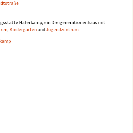
idtstraße
ersions
ude
 Musik,
sstätte Haferkamp, ein Dreigenerationenhaus mit
oren
,
Kindergarten
und
Jugendzentrum
.
rkamp