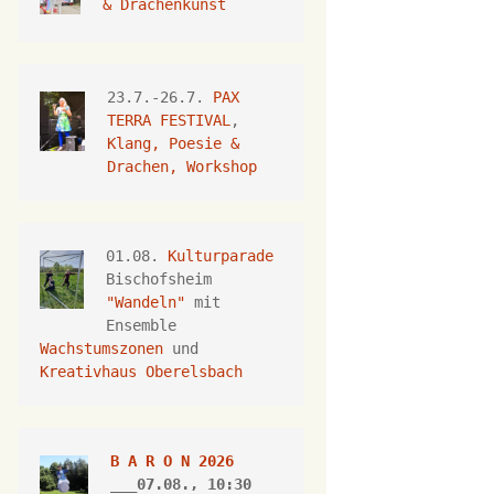
& Drachenkunst
23.7.-26.7.
 PAX 
TERRA FESTIVAL
, 
Klang, Poesie & 
Drachen, Workshop
01.08. 
Kulturparade
Bischofsheim 
"Wandeln"
 mit 
Ensemble 
Wachstumszonen
 und 
Kreativhaus Oberelsbach
B A R O N 2026
___07.08., 10:30 