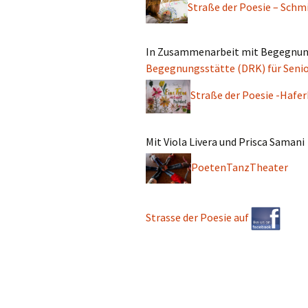
Straße der Poesie – Schm
V
Ode an die Fre
Kreativhaus Oberelsbach
Poesie, Kunst,
In Zusammenarbeit mit Begegnung
Seminare
Begegnungsstätte (DRK) für Seni
Straße der Poesie -Hafe
Mit Viola Livera und Prisca Samani
PoetenTanzTheater
Strasse der Poesie auf